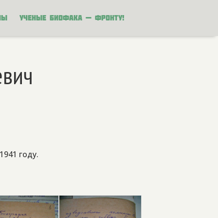
ны
Ученые биофака — фронту!
евич
941 году.