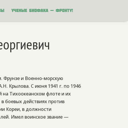
ны
Ученые биофака — фронту!
еоргиевич
. Фрунзе и Военно-морскую
Н. Крылова. С июня 1941 г. по 1946
й на Тихоокеанском флоте и их
 в боевых действиях против
ии Кореи, в должности
лей. Имел воинское звание —