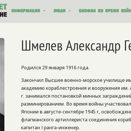
Информация
Люди
Биофак во время вой
Шмелев Александр Г
Родился 29 января
1916 года.
Закончил Высшее военно-морское училище им
академию кораблестроения и вооружения им. А.
г. занимался постановкой минных заграждени
разминированием. Во время войны участвовал
Японии в августе-сентябре 1945 г, освобожден
флагманского артиллериста соединения кораб
капитан I ранга-инженер.