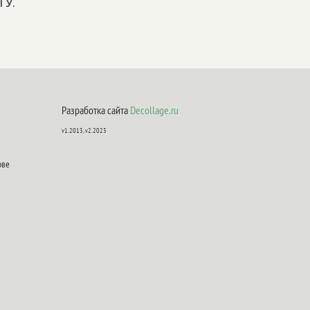
ГУ.
Разработка сайта
Decollage.ru
v1.2013, v2.2023
ове