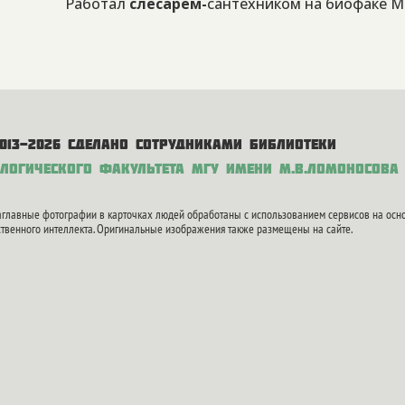
Работал
слесарем-
сантехником на биофаке М
Галерея не найдена!
013-2026 Сделано сотрудниками библиотеки
логического факультета
МГУ имени М.В.Ломоносова
аглавные фотографии в карточках людей обработаны с использованием сервисов на осн
ственного интеллекта. Оригинальные изображения также размещены на сайте.