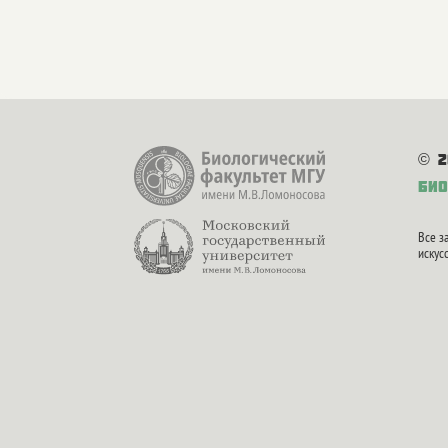
© 2
Био
Все з
искус