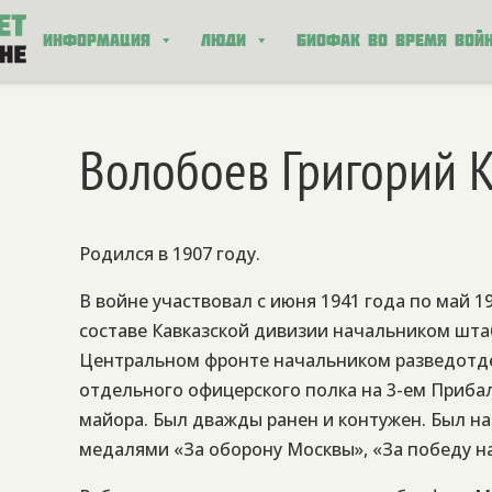
Информация
Люди
Биофак во время вой
Волобоев Григорий 
Родился в 1907 году.
В войне участвовал с июня
1941 года по май 19
составе Кавказской дивизии начальником штаба
Центральном фронте начальником разведотдела
отдельного офицерского полка на 3-ем Приба
майора. Был дважды ранен и контужен. Был н
медалями «За оборону Москвы», «За победу н