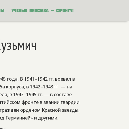
ны
Ученые биофака — фронту!
Кузьмич
45 года. В 1941–1942 гг. воевал в
 корпуса, в 1942–1943 гг. — на
, в 1943–1945 гг. — в составе
лтийском фронте в звании гвардии
агражден орденом Красной звезды,
ад Германией» и другими.